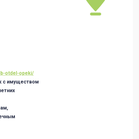
b-otdel-opeki/
к с имуществом
летних
ам,
печным