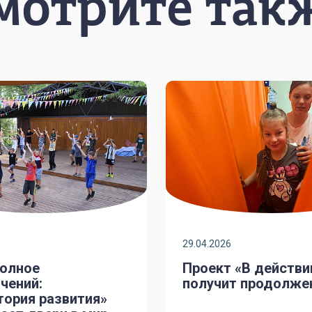
мотрите так
29.04.2026
полное
Проект «В действи
чений:
получит продолже
тория развития»