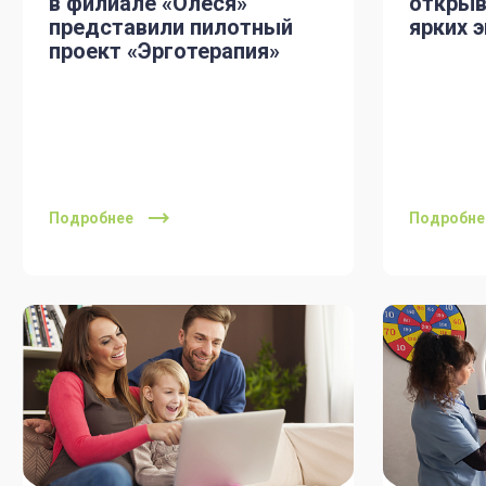
в филиале «Олеся»
открыв
представили пилотный
ярких 
проект «Эрготерапия»
Подробнее
Подробне