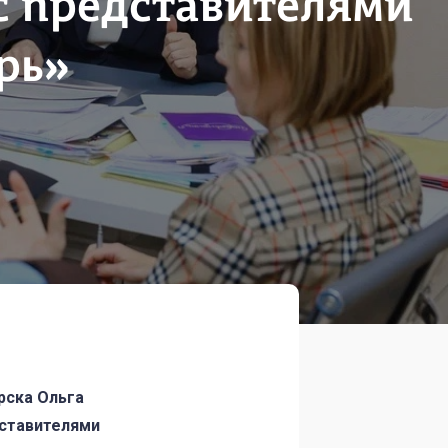
с представителями
рь»
рска Ольга
дставителями