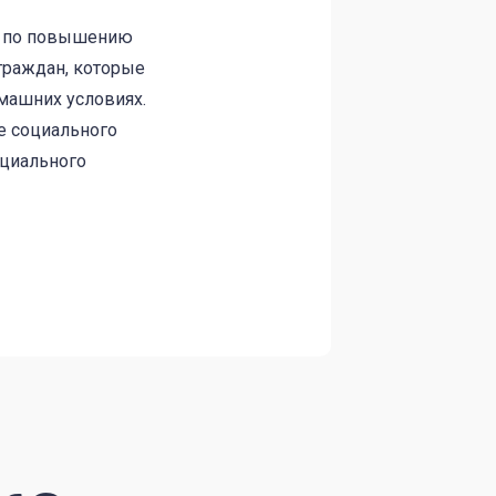
р по повышению
граждан, которые
машних условиях.
е социального
оциального