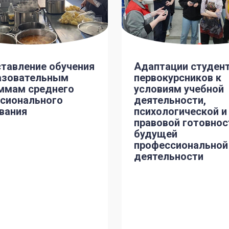
тавление обучения
Адаптации студен
азовательным
первокурсников к
ммам среднего
условиям учебной
сионального
деятельности,
вания
психологической и
правовой готовнос
будущей
профессиональной
деятельности