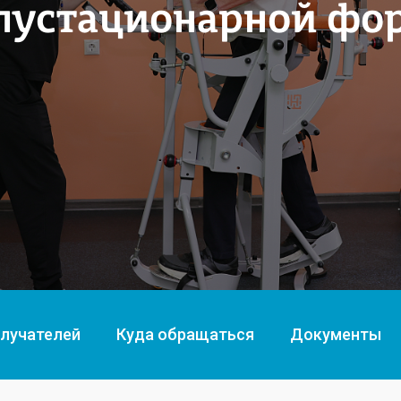
лустационарной фо
олучателей
Куда обращаться
Документы