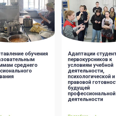
тавление обучения
Адаптации студен
азовательным
первокурсников к
ммам среднего
условиям учебной
сионального
деятельности,
вания
психологической и
правовой готовнос
будущей
профессиональной
деятельности