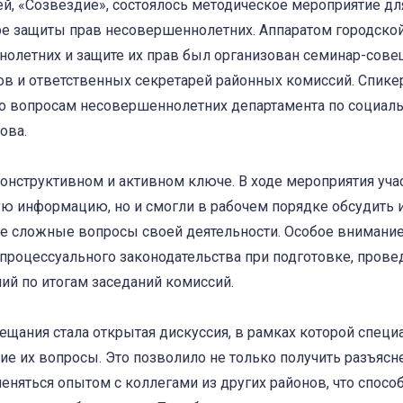
й, «Созвездие», состоялось методическое мероприятие дл
е защиты прав несовершеннолетних. Аппаратом городской
олетних и защите их прав был организован семинар-сове
ов и ответственных секретарей районных комиссий. Спик
по вопросам несовершеннолетних департамента по социал
ова.
онструктивном и активном ключе. В ходе мероприятия уча
ую информацию, но и смогли в рабочем порядке обсудить 
ее сложные вопросы своей деятельности. Особое внимани
роцессуального законодательства при подготовке, прове
й по итогам заседаний комиссий.
ещания стала открытая дискуссия, в рамках которой специ
ие их вопросы. Это позволило не только получить разъяс
еняться опытом с коллегами из других районов, что спосо