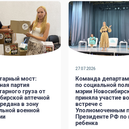
27.07.2026
тарный мост:
Команда департам
ная партия
по социальной пол
тарного груза от
мэрии Новосибирс
бирской аптечной
приняла участие в
ередана в зону
встрече с
льной военной
Уполномоченным 
ии
Президенте РФ по
ребенка