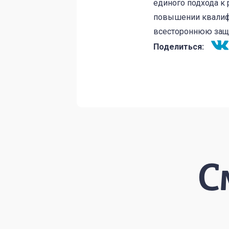
единого подхода к
повышении квалифи
всестороннюю защи
Поделиться:
С