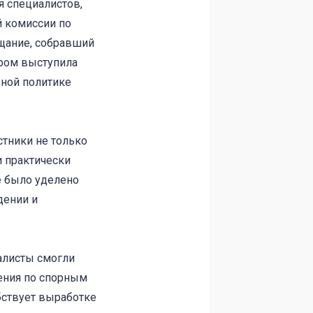
я специалистов,
 комиссии по
щание, собравший
ером выступила
ьной политике
стники не только
и практически
е было уделено
дении и
алисты смогли
нения по спорным
бствует выработке