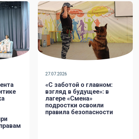
27.07.2026
ента
«С заботой о главном:
итике
взгляд в будущее»: в
ка
лагере «Смена»
о
подростки освоили
правила безопасности
при
 правам