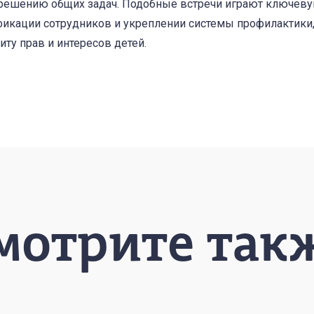
 решению общих задач. Подобные встречи играют ключеву
кации сотрудников и укреплении системы профилактики,
ту прав и интересов детей.
мотрите так