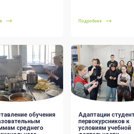
е
Подробнее
тавление обучения
Адаптации студен
азовательным
первокурсников к
ммам среднего
условиям учебной