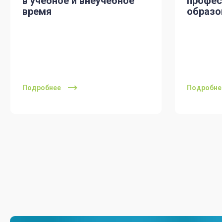
в учебное и внеучебное
профес
время
образо
Подробнее
Подробне