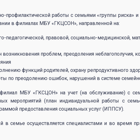
о-профилактической работы с семьями «группы риска» и
ании в филиалах МБУ «ГКЦСОН», направленной на:
го-педагогической, правовой, социально-медицинской, ма
н возникновения проблем, преодоления неблагополучия, к
ояния
олнению функций родителей, охрану репродуктивного здо
ты по преодолению ошибок, нарушений в системе семейн
филиал МБУ «ГКСЦОН» на учет (на обслуживание) с се
ных мероприятий (план индивидуальной работы с семье
раммой предоставления социальных услуг (ИППСУ).
ей в семье осуществляется специалистами и во время пр